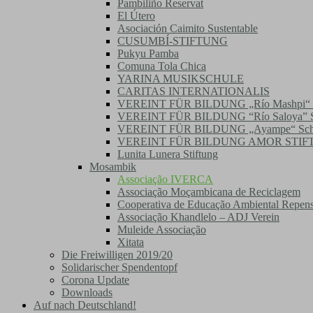
Pambiliño Reservat
El Útero
Asociación Caimito Sustentable
CUSUMBÍ-STIFTUNG
Pukyu Pamba
Comuna Tola Chica
YARINA MUSIKSCHULE
CARITAS INTERNATIONALIS
VEREINT FÜR BILDUNG „Río Mashpi“ 
VEREINT FÜR BILDUNG “Río Saloya” S
VEREINT FÜR BILDUNG „Ayampe“ Sch
VEREINT FÜR BILDUNG AMOR STIFTU
Lunita Lunera Stiftung
Mosambik
Associação IVERCA
Associação Moçambicana de Reciclagem
Cooperativa de Educação Ambiental Repen
Associação Khandlelo – ADJ Verein
Muleide Associação
Xitata
Die Freiwilligen 2019/20
Solidarischer Spendentopf
Corona Update
Downloads
Auf nach Deutschland!