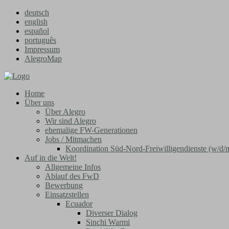
deutsch
english
español
português
Impressum
AlegroMap
Home
Über uns
Über Alegro
Wir sind Alegro
ehemalige FW-Generationen
Jobs / Mitmachen
Koordination Süd-Nord-Freiwilligendienste (w/d/
Auf in die Welt!
Allgemeine Infos
Ablauf des FwD
Bewerbung
Einsatzstellen
Ecuador
Diverser Dialog
Sinchi Warmi