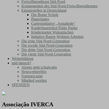
Freiwilligendienst Süd-Nord
Komponenten des Süd-Nord-Freiwilligendienstes
Einsatzstellen in Deutschland
Die Bunte Schule
Planerladen
Garteninitiative „Annalinde“
Kinderbauernhof Pinke Panke
Kindergarten Wukaninchen
Initiative Bauen Wohnen Arbeiten
Die erste Süd-Nord-Generation
Die zweite Süd-Nord-Generation
Die dritte Süd-Nord-Generation
Die vierte Süd-Nord-Generation
Weiterbildung
und danach?
Alegro geht schulwärts
Netzwerktreffen
Summercamp
Mitglied werden
SPENDEN
Associação IVERCA