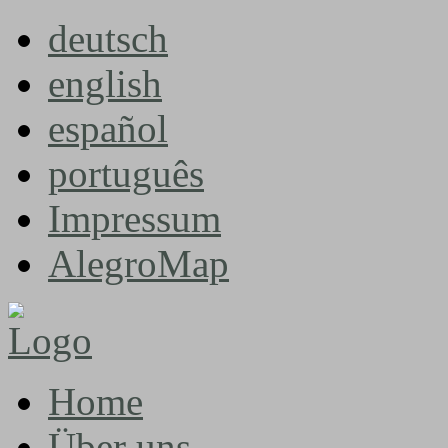
deutsch
english
español
português
Impressum
AlegroMap
Home
Über uns